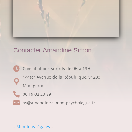
Contacter Amandine Simon

Consultations sur rdv de 9H à 19H
144ter Avenue de la République, 91230

Montgeron

06 19 02 23 89

as@amandine-simon-psychologue.fr
–
Mentions légales
–