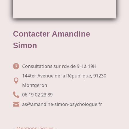
Contacter Amandine
Simon
Consultations sur rdv de 9H à 19H

144ter Avenue de la République, 91230

Montgeron
06 19 02 23 89

as@amandine-simon-psychologue.fr

–
Mentions légales
–